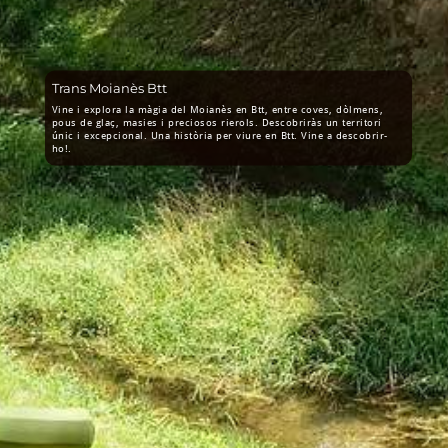
Trans Moianès Btt
Vine i explora la màgia del Moianès en Btt, entre coves, dòlmens,
pous de glaç, masies i preciosos rierols. Descobriràs un territori
únic i excepcional. Una història per viure en Btt. Vine a descobrir-
ho!.