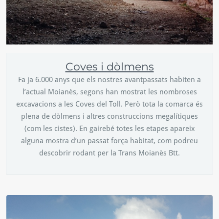
Coves i dòlmens
Fa ja 6.000 anys que els nostres avantpassats habiten a
l’actual Moianès, segons han mostrat les nombroses
excavacions a les Coves del Toll. Però tota la comarca és
plena de dòlmens i altres construccions megalítiques
(com les cistes). En gairebé totes les etapes apareix
alguna mostra d’un passat força habitat, com podreu
descobrir rodant per la Trans Moianès Btt.