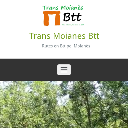
Skip
to
content
Trans Moianes Btt
Rutes en Btt pel Moianès