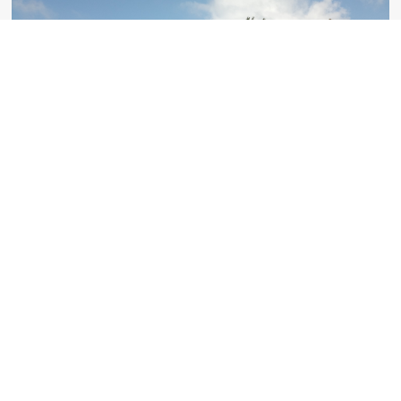
Geografia humana
Recorrent la comarca apareixen velles masies, antics
coberts... i un munt de camins i senders que
comunicaven pobles, cases, pous, rieres i altres indrets.
Molts dels nombrosos senders per on transcorre la Trans
Moianès Btt són herència d’un territori força poblat on la