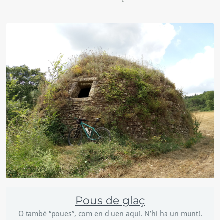
Pous de glaç
O també “poues”, com en diuen aquí. N’hi ha un munt!.