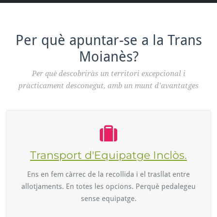
Per què apuntar-se a la Trans
Moianès?
Per què descobriràs un territori excepcional i
pràcticament desconegut, amb un munt d’avantatges
Transport d'Equipatge Inclòs.
Ens en fem càrrec de la recollida i el trasllat entre
allotjaments. En totes les opcions. Perquè pedalegeu
sense equipatge.