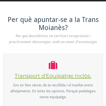
Per què apuntar-se a la Trans
Moianès?
Per què descobriràs un territori excepcional i
pràcticament desconegut, amb un munt d’avantatges
Transport d'Equipatge Inclòs.
Ens en fem càrrec de la recollida i el trasllat entre
allotjaments. En totes les opcions. Perquè pedalegeu
sense equipatge.