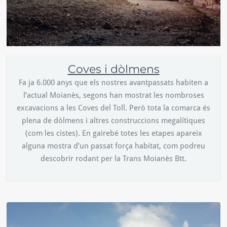
Coves i dòlmens
Fa ja 6.000 anys que els nostres avantpassats habiten a
l’actual Moianès, segons han mostrat les nombroses
excavacions a les Coves del Toll. Però tota la comarca és
plena de dòlmens i altres construccions megalítiques
(com les cistes). En gairebé totes les etapes apareix
alguna mostra d’un passat força habitat, com podreu
descobrir rodant per la Trans Moianès Btt.