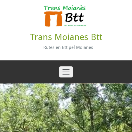
Skip
to
content
Trans Moianes Btt
Rutes en Btt pel Moianès