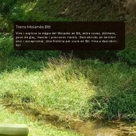
Trans Moianès Btt
Vine i explora la màgia del Moianès en Btt, entre coves, dòlmens,
pous de glaç, masies i preciosos rierols. Descobriràs un territori
únic i excepcional. Una història per viure en Btt. Vine a descobrir-
ho!.