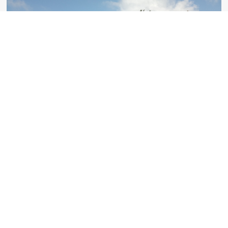
Geografia humana
Recorrent la comarca apareixen velles masies, antics
coberts... i un munt de camins i senders que
comunicaven pobles, cases, pous, rieres i altres indrets.
Molts dels nombrosos senders per on transcorre la Trans
Moianès Btt són herència d’un territori força poblat on la