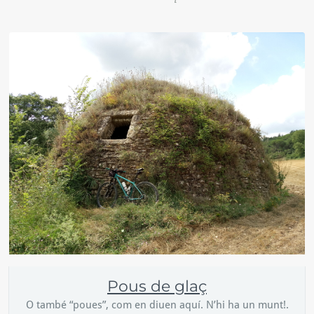
Pous de glaç
O també “poues”, com en diuen aquí. N’hi ha un munt!.