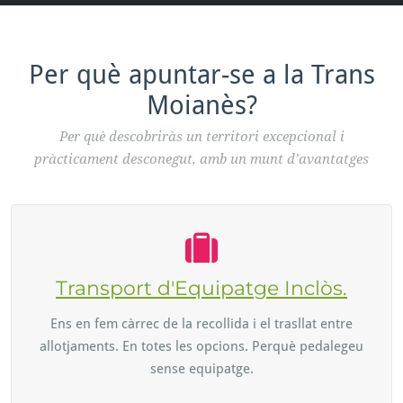
Per què apuntar-se a la Trans
Moianès?
Per què descobriràs un territori excepcional i
pràcticament desconegut, amb un munt d’avantatges
Transport d'Equipatge Inclòs.
Ens en fem càrrec de la recollida i el trasllat entre
allotjaments. En totes les opcions. Perquè pedalegeu
sense equipatge.