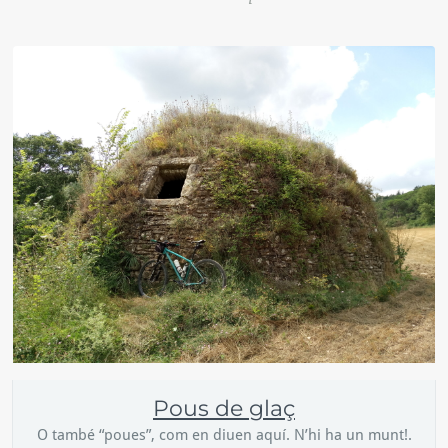
Pous de glaç
O també “poues”, com en diuen aquí. N’hi ha un munt!.