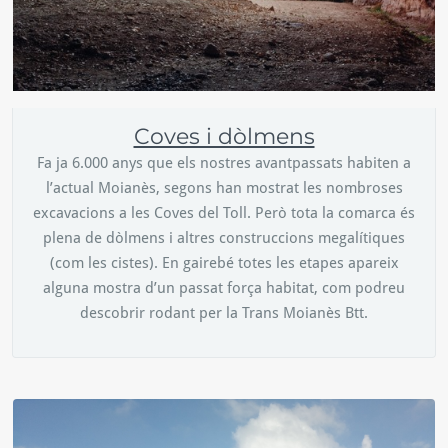
Coves i dòlmens
Fa ja 6.000 anys que els nostres avantpassats habiten a
l’actual Moianès, segons han mostrat les nombroses
excavacions a les Coves del Toll. Però tota la comarca és
plena de dòlmens i altres construccions megalítiques
(com les cistes). En gairebé totes les etapes apareix
alguna mostra d’un passat força habitat, com podreu
descobrir rodant per la Trans Moianès Btt.