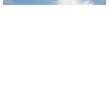
Geografia humana
Recorrent la comarca apareixen velles masies, antics
coberts... i un munt de camins i senders que
comunicaven pobles, cases, pous, rieres i altres indrets.
Molts dels nombrosos senders per on transcorre la Trans
Moianès Btt són herència d’un territori força poblat on la