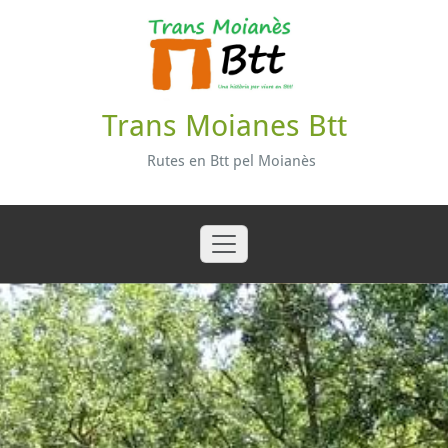
Skip
to
content
Trans Moianes Btt
Rutes en Btt pel Moianès