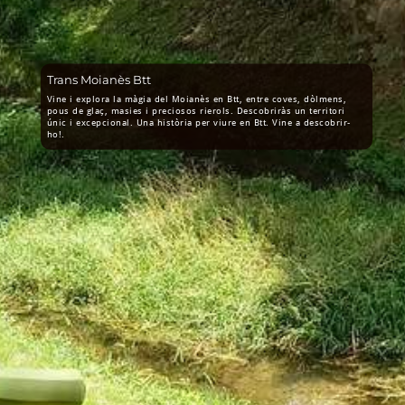
Trans Moianès Btt
Vine i explora la màgia del Moianès en Btt, entre coves, dòlmens,
pous de glaç, masies i preciosos rierols. Descobriràs un territori
únic i excepcional. Una història per viure en Btt. Vine a descobrir-
ho!.