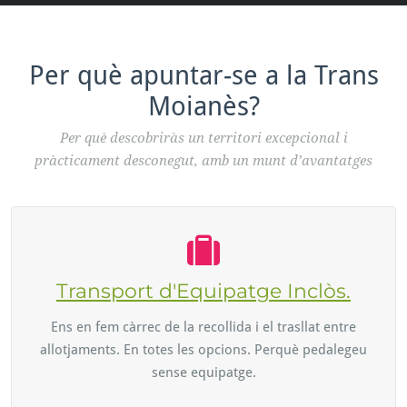
Per què apuntar-se a la Trans
Moianès?
Per què descobriràs un territori excepcional i
pràcticament desconegut, amb un munt d’avantatges
Transport d'Equipatge Inclòs.
Ens en fem càrrec de la recollida i el trasllat entre
allotjaments. En totes les opcions. Perquè pedalegeu
sense equipatge.