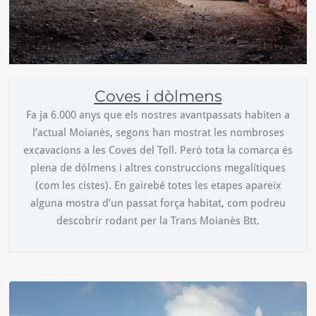
Coves i dòlmens
Fa ja 6.000 anys que els nostres avantpassats habiten a
l’actual Moianès, segons han mostrat les nombroses
excavacions a les Coves del Toll. Però tota la comarca és
plena de dòlmens i altres construccions megalítiques
(com les cistes). En gairebé totes les etapes apareix
alguna mostra d’un passat força habitat, com podreu
descobrir rodant per la Trans Moianès Btt.