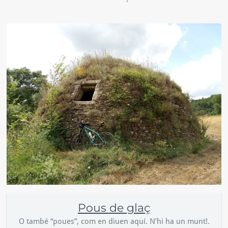
Pous de glaç
O també “poues”, com en diuen aquí. N’hi ha un munt!.