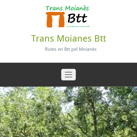
Skip
to
content
Trans Moianes Btt
Rutes en Btt pel Moianès