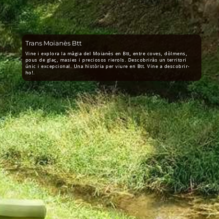
Trans Moianès Btt
Vine i explora la màgia del Moianès en Btt, entre coves, dòlmens,
pous de glaç, masies i preciosos rierols. Descobriràs un territori
únic i excepcional. Una història per viure en Btt. Vine a descobrir-
ho!.