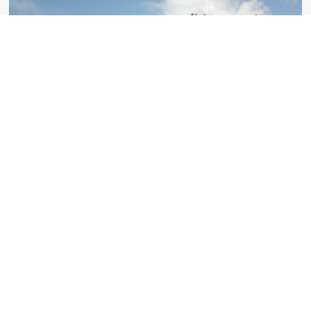
Geografia humana
Recorrent la comarca apareixen velles masies, antics
coberts... i un munt de camins i senders que
comunicaven pobles, cases, pous, rieres i altres indrets.
Molts dels nombrosos senders per on transcorre la Trans
Moianès Btt són herència d’un territori força poblat on la